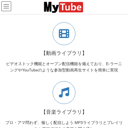
コ
ナ
定義解像度 アスペクト比は 16:9
ン
ビ
・2160p: 3840×2160
テ
ゲ
・1440p: 2560×1440
・1080p: 1920×1080
ン
ー
・720p: 1280×720
ツ
シ
・480p: 854×480
へ
ョ
・360p: 640×360
ス
ン
READ MORE
キ
に
ッ
移
【動画ライブラリ】
プ
動
ビデオストック機能とオープン配信機能を備えており、E-ラーニ
ングやYouTubeのような参加型動画再生サイトを簡単に実現
【音楽ライブラリ】
プロ・アマ問わず、愉しく配信しよう MP3ライブラリとプレイリ