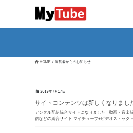
コ
ナ
ン
ビ
テ
ゲ
ン
ー
ツ
シ
へ
ョ
ス
ン
キ
に
ッ
移
HOME
運営者からのお知らせ
プ
動
2019年7月17日
サイトコンテンツは新しくなりまし
デジタル配信統合サイトになりました 動画・音楽統
信などの総合サイト マイチューブ+ビデオストック 